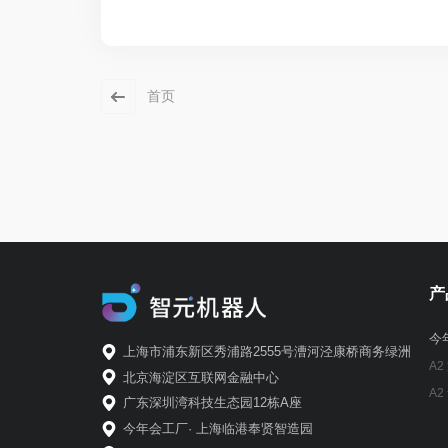
首页
产
今
上海市浦东新区秀浦路2555号漕河泾康桥商务绿洲
A2
北京海淀区互联网金融中心
A2
广东深圳湾科技生态园12栋A座
今年会工厂· 上海临港奉贤智造园