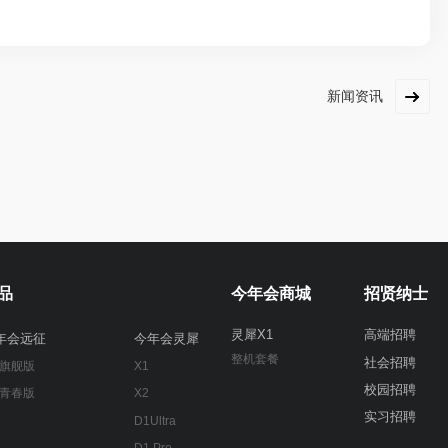
新闻资讯
品
今年会商城
招贤纳士
灵犀X1
高端招聘
年会远征
今年会灵犀
整机套餐
社会招聘
 旗舰版
X1
校园招聘
 青春版
X2
实习招聘
D1Ultra
D1 Pro